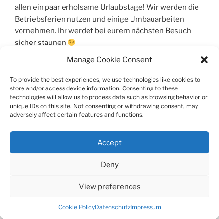
allen ein paar erholsame Urlaubstage! Wir werden die
Betriebsferien nutzen und einige Umbauarbeiten
vornehmen. Ihr werdet bei eurem nächsten Besuch
sicher staunen
Manage Cookie Consent
Euer Team der Reitschule Erfurt
To provide the best experiences, we use technologies like cookies to
store and/or access device information. Consenting to these
technologies will allow us to process data such as browsing behavior or
POSTED
DECEMBER 21, 2023
unique IDs on this site. Not consenting or withdrawing consent, may
ON
Weihnachtsbrief
adversely affect certain features and functions.
Liebe Reitschüler, liebe Eltern,
Accept
Deny
ein volles und wie wir finden erfolgreiches Jahr neigt
sich dem Ende zu.
View preferences
In diesem letzten Brief des Jahres 2023 wollen wir
Cookie Policy
Datenschutz
Impressum
nochmal einige Punkte revuepassieren lassen und