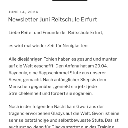
POSTED
JUNE 14, 2024
ON
Newsletter Juni Reitschule Erfurt
Liebe Reiter und Freunde der Reitschule Erfurt,
es wird mal wieder Zeit für Neuigkeiten:
Alle diesjährigen Fohlen haben es gesund und munter
auf die Welt geschafft! Den Anfang hat am 29.04.
Raydonia, eine Rappschimmel Stute aus unserer
Seven, gemacht. Nach anfänglicher Skepsis dem
Menschen gegenüber, genießt sie jetzt jede
Streicheleinheit und fordert sie sogar ein.
Noch in der folgenden Nacht kam Gwori aus der
tragend erworbenen Gladys auf die Welt. Gwori ist eine
sehr selbstständige und selbstbewusste Stute. Das ist
auch gut so, denn für Gladys startet nun das Training