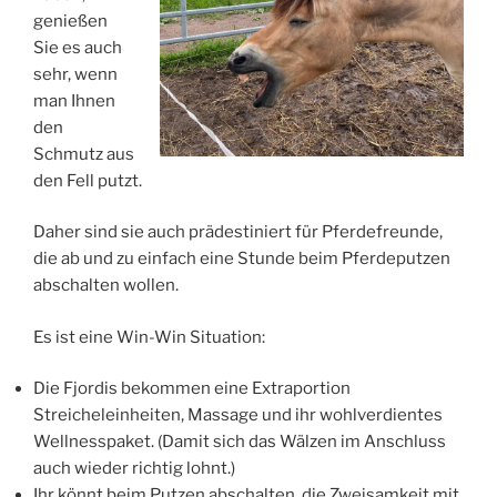
genießen
Sie es auch
sehr, wenn
man Ihnen
den
Schmutz aus
den Fell putzt.
Daher sind sie auch prädestiniert für Pferdefreunde,
die ab und zu einfach eine Stunde beim Pferdeputzen
abschalten wollen.
Es ist eine Win-Win Situation:
Die Fjordis bekommen eine Extraportion
Streicheleinheiten, Massage und ihr wohlverdientes
Wellnesspaket. (Damit sich das Wälzen im Anschluss
auch wieder richtig lohnt.)
Ihr könnt beim Putzen abschalten, die Zweisamkeit mit