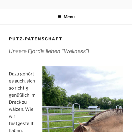
Skip
REITSCHULE ERFURT
to
Menu
content
PUTZ-PATENSCHAFT
Unsere Fjordis lieben “Wellness”!
Dazu gehört
es auch, sich
so richtig
genüßlich im
Dreck zu
wälzen. Wie
wir
festgestellt
haben,