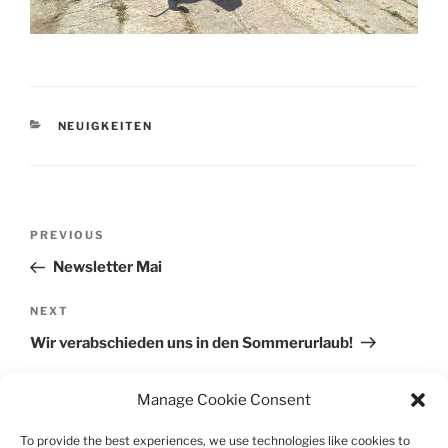
CATEGORIES
NEUIGKEITEN
Post
Previous
PREVIOUS
navigation
Post
Newsletter Mai
Next
NEXT
Post
Wir verabschieden uns in den Sommerurlaub!
Manage Cookie Consent
To provide the best experiences, we use technologies like cookies to