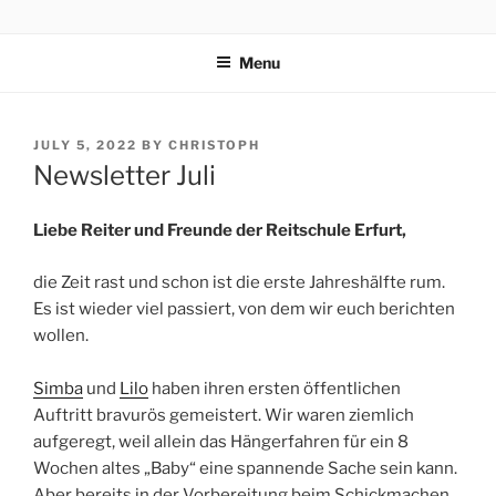
Skip
REITSCHULE ERFURT
to
Menu
content
POSTED
JULY 5, 2022
BY
CHRISTOPH
ON
Newsletter Juli
Liebe Reiter und Freunde der Reitschule Erfurt,
die Zeit rast und schon ist die erste Jahreshälfte rum.
Es ist wieder viel passiert, von dem wir euch berichten
wollen.
Simba
und
Lilo
haben ihren ersten öffentlichen
Auftritt bravurös gemeistert. Wir waren ziemlich
aufgeregt, weil allein das Hängerfahren für ein 8
Wochen altes „Baby“ eine spannende Sache sein kann.
Aber bereits in der Vorbereitung beim Schickmachen