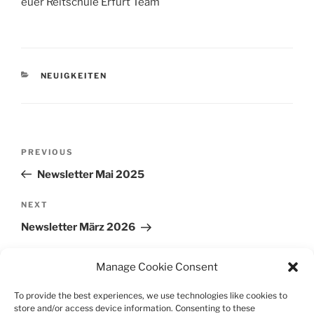
euer Reitschule Erfurt Team
CATEGORIES
NEUIGKEITEN
Post
Previous
PREVIOUS
navigation
Post
Newsletter Mai 2025
Next
NEXT
Post
Newsletter März 2026
Manage Cookie Consent
To provide the best experiences, we use technologies like cookies to
store and/or access device information. Consenting to these